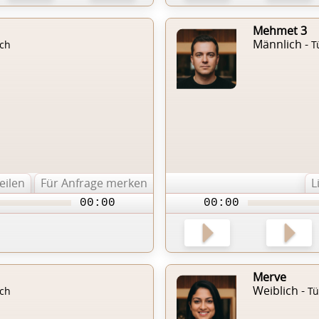
Mehmet 3
Männlich -
sch
T
teilen
Für Anfrage merken
L
00:00
00:00
Merve
Weiblich -
sch
Tü