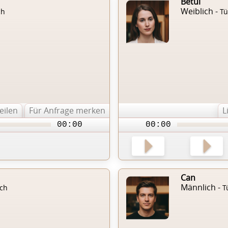
Betül
Weiblich -
ch
Tü
teilen
Für Anfrage merken
L
00:00
00:00
Can
Männlich -
sch
T