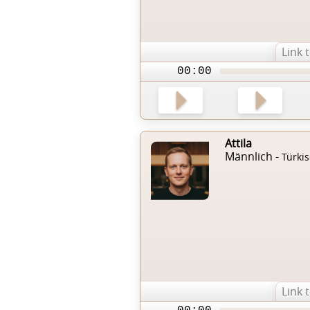
Link 
00:00
Attila
Männlich -
Türki
Link 