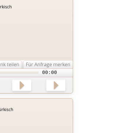
rkisch
ink teilen
Für Anfrage merken
00:00
ürkisch