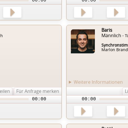
00:00
00:00
Baris
Männlich -
ch
T
Synchronsti
Marlon Bran
Weitere Informationen
teilen
Für Anfrage merken
L
00:00
00:00