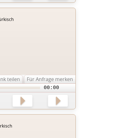
ürkisch
ink teilen
Für Anfrage merken
00:00
rkisch