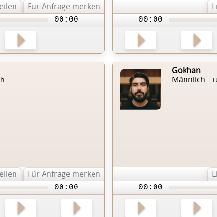
teilen
Für Anfrage merken
L
00:00
00:00
Gokhan
Männlich -
ch
T
teilen
Für Anfrage merken
L
00:00
00:00