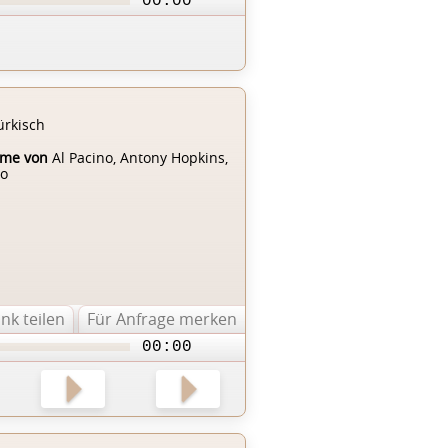
00:00
ürkisch
mme von
Al Pacino, Antony Hopkins,
do
ink teilen
Für Anfrage merken
00:00