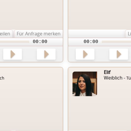
teilen
Für Anfrage merken
L
00:00
00:00
Elif
Weiblich -
sch
Tü