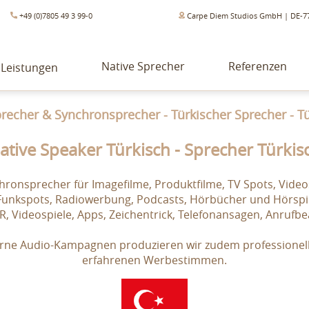
+49 (0)7805 49 3 99-0
Carpe Diem Studios GmbH | DE-7
Native Sprecher
Referenzen
Leistungen
echer & Synchronsprecher - Türkischer Sprecher - T
ative Speaker Türkisch - Sprecher Türkis
ronsprecher für Imagefilme, Produktfilme, TV Spots, Videos
 Funkspots, Radiowerbung, Podcasts, Hörbücher und Hörspie
VR, Videospiele, Apps, Zeichentrick, Telefonansagen, Anru
rne Audio-Kampagnen produzieren wir zudem professionel
erfahrenen Werbestimmen.