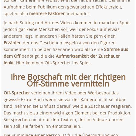
vor der Kamera Ihre Wünsche in die Tat umsetzen. Damit Ihre
Aufnahme beim Publikum den gewünschten Effekt erzielt,
spielen also
mehrere Faktoren
ineinander.
Je nach Setting und Art des Videos kommen in manchen Spots
jedoch gar keine Menschen vor, weil der Fokus auf etwas
anderem liegt. In anderen Fällen hätten Sie gern einen
Erzähler
, der das Geschehen losgelöst von den Figuren
kommentiert. In beiden Szenarien wird also eine
Stimme aus
dem Off
benötigt, die die
Aufmerksamkeit der Zuschauer
lenkt
. Hier kommen Off-Sprecher ins Spiel.
Ihre Botschaft mit der richtigen
Off-Stimme vermitteln
Off-Sprecher
verleihen Ihrem Video oder Werbespot das
gewisse Extra. Auch wenn sie vor der Kamera nicht sichtbar
sind, nehmen sie Einfluss darauf, wie die Zuschauer reagieren.
Das macht sie zu einem wichtigen Element bei der Produktion.
Sie sprechen nicht nur den Text ein, der im Video zu hören
sein soll, sie färben ihn emotional ein.
Die Stimmlage einer Person ist für die Übermittlung von