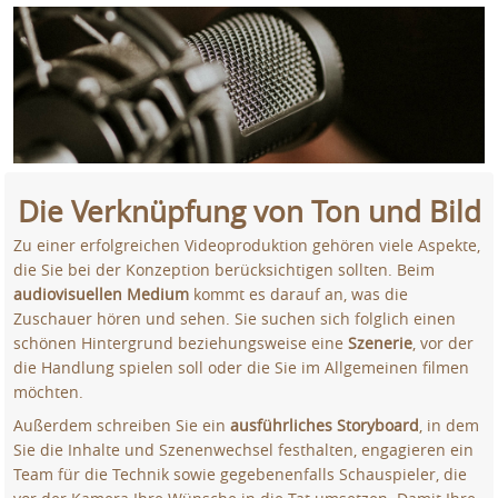
Die Verknüpfung von Ton und Bild
Zu einer erfolgreichen Videoproduktion gehören viele Aspekte,
die Sie bei der Konzeption berücksichtigen sollten. Beim
audiovisuellen Medium
kommt es darauf an, was die
Zuschauer hören und sehen. Sie suchen sich folglich einen
schönen Hintergrund beziehungsweise eine
Szenerie
, vor der
die Handlung spielen soll oder die Sie im Allgemeinen filmen
möchten.
Außerdem schreiben Sie ein
ausführliches Storyboard
, in dem
Sie die Inhalte und Szenenwechsel festhalten, engagieren ein
Team für die Technik sowie gegebenenfalls Schauspieler, die