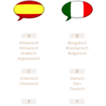
A
B
Afrikanisch
Bengalisch
Amharisch
Brasilianisch
Arabisch
Bulgarisch
Argentinisch
C
D
Chilenisch
Dänisch
Chinesisch
Dari
Deutsch
E
F