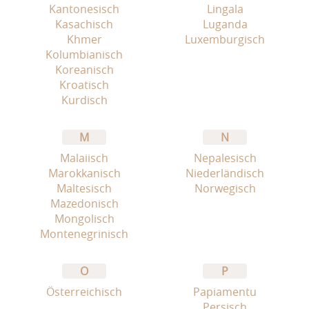
Kantonesisch
Lingala
Kasachisch
Luganda
Khmer
Luxemburgisch
Kolumbianisch
Koreanisch
Kroatisch
Kurdisch
M
N
Malaiisch
Nepalesisch
Marokkanisch
Niederländisch
Maltesisch
Norwegisch
Mazedonisch
Mongolisch
Montenegrinisch
O
P
Österreichisch
Papiamentu
Persisch