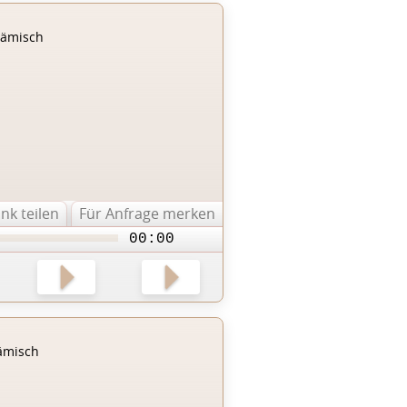
lämisch
ink teilen
Für Anfrage merken
00:00
ämisch