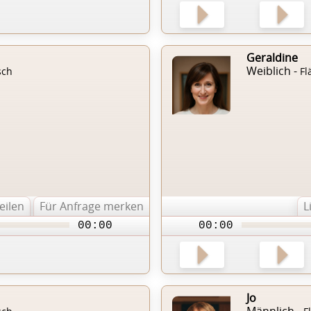
Geraldine
Weiblich -
sch
Fl
teilen
Für Anfrage merken
L
00:00
00:00
Jo
Männlich -