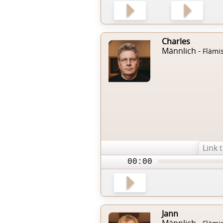
Charles
Männlich -
Flämi
Link 
00:00
Jann
Männlich -