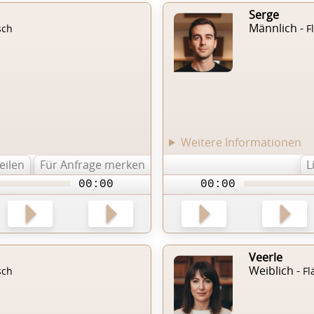
Serge
Männlich -
sch
F
Weitere Informationen
teilen
Für Anfrage merken
L
00:00
00:00
Veerle
Weiblich -
sch
Fl