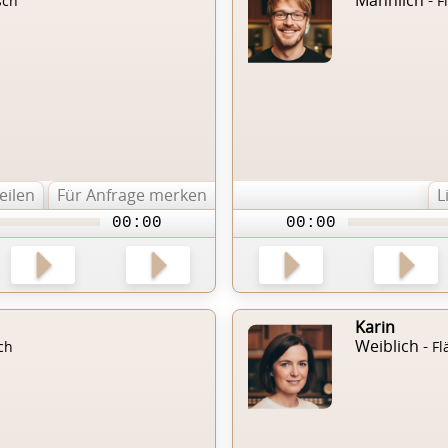
sch
F
teilen
Für Anfrage merken
L
00:00
00:00
Karin
Weiblich -
ch
Fl