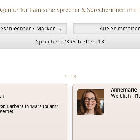
Agentur für flämische Sprecher & Sprecherinnen mit T
Sprecher: 2396 Treffer: 18
1 - 18
Annemarie
Weiblich -
ch
Fl
von
Barbara in ‘Marsupilami’
 Ketnet