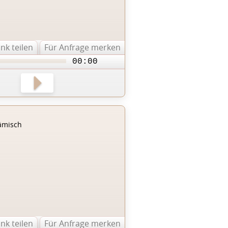
ink teilen
Für Anfrage merken
00:00
ämisch
ink teilen
Für Anfrage merken