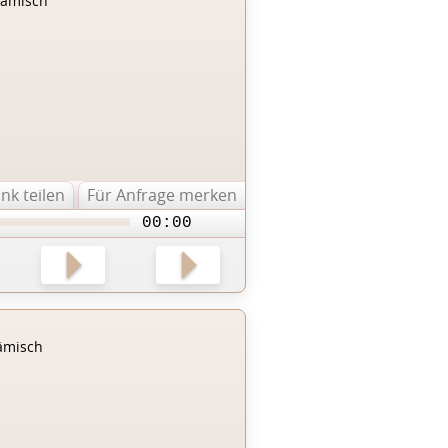
lämisch
ink teilen
Für Anfrage merken
00:00
ämisch