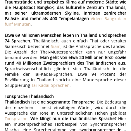
Traumstrände und tropisches Klima auf moderne Städte wie
die Hauptstadt Bangkok, das kulturelle Zentrum Thailands,
mit seiner ultramodernen Skyline, inmitten zahlreicher
Paläste und mehr als 400 Tempelanlagen
Video: Bangkok in
fünf Minuten
.
Etwa 69 Millionen Menschen leben in Thailand und sprechen
74 Sprachen
. Thailändisch, auch einfach Thai oder veraltet
Siamesisch bezeichnet
Siam
, ist die Amtssprache des Landes.
Die Anzahl der Thai-Muttersprachler kann nur ungefähr
benannt werden.
Man geht von etwa 20 Millionen Erst- sowie
rund 40 Millionen Zweitsprachlern des Thailändischen aus
.
Sprachwissenschaftlich gliedert sich Thailändisch in die
Familie der Tai-Kadai-Sprachen. Etwa 94 Prozent der
Bevölkerung in Thailand spricht eine Muttersprache dieser
Gruppierung
Tai-Kadai-Sprachen
.
Tonsprache Thailändisch
Thailändisch ist eine sogenannte Tonsprache
. Die Bedeutung
der einzelnen – meist einsilbigen Wörter, wird durch die
Aussprache der Töne in unterschiedlichen Höhen gebildet
Tonsprache
.
Wie klingt nun die thailändische Sprache?
Hier
ein muttersprachliches Hörbeispiel von Synchronsprecher
Mischa, eine Sprecherstimme von
synchronsprecher.de –