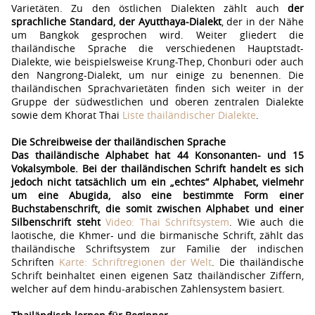
Varietäten. Zu den östlichen Dialekten zählt auch
der
sprachliche Standard, der Ayutthaya-Dialekt
, der in der Nähe
um Bangkok gesprochen wird. Weiter gliedert die
thailändische Sprache die verschiedenen Hauptstadt-
Dialekte, wie beispielsweise Krung-Thep, Chonburi oder auch
den Nangrong-Dialekt, um nur einige zu benennen. Die
thailändischen Sprachvarietäten finden sich weiter in der
Gruppe der südwestlichen und oberen zentralen Dialekte
sowie dem Khorat Thai
Liste thailändischer Dialekte
.
Die Schreibweise der thailändischen Sprache
Das thailändische Alphabet hat 44 Konsonanten- und 15
Vokalsymbole. Bei der thailändischen Schrift handelt es sich
jedoch nicht tatsächlich um ein „echtes“ Alphabet, vielmehr
um eine Abugida, also eine bestimmte Form einer
Buchstabenschrift, die somit zwischen Alphabet und einer
Silbenschrift steht
Video: Thai Schriftsystem
. Wie auch die
laotische, die Khmer- und die birmanische Schrift, zählt das
thailändische Schriftsystem zur Familie der indischen
Schriften
Karte: Schriftregionen der Welt
. Die thailändische
Schrift beinhaltet einen eigenen Satz thailändischer Ziffern,
welcher auf dem hindu-arabischen Zahlensystem basiert.