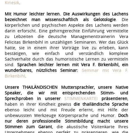
Kinesik
.
Mit Humor leichter lernen. Die Auswirkungen des Lachens
bezeichnet man wissenschaftlich als Gelotologie
. Die
körperlichen und psychischen Aspekte des Lachens werden
darin erforscht. Eine gehirngerechte Einführung vermittelte
zu Lebzeiten die deutsche Managementtrainerin Vera
Felicitas Birkenbihl in unzähligen Seminaren. Wer das Glück
hatte, sie in einem ihrer Vorträge live zu erleben, kann
bestätigen, wie einfach und verständlich komplexe
Sachverhalte durch das humoristische Lernen zu vermitteln
sind.
Sprachen leichter lernen mit Vera F. Birkenbihl, ein
wunderbares, nützliches Seminar:
Seminar mit Vera F.
Birkenbihl
.
Unsere THAILÄNDISCHEN Muttersprachler, unsere Native
Speaker, die wir mit entsprechenden Stimm- und
Sprechproben in unserer
STIMMENKARTEI
präsentieren
,
haben in ihrer Kindheit gewiss
die thailändische Sprache
ebenso leicht und mit Freude erlernt, mit Hilfe der
unbewussten Werkzeuge Körpersprache und Humor.
Doch
nur deren professionelle Stimmbildung macht unsere
Stimmen zum Garant
, die akustische Visitenkarte Ihres
Unternehmens ebenso perfekt zu präsentieren, wie die