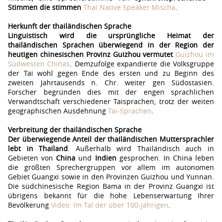
Stimmen die stimmen
Thai Native Speaker Mischa
.
Herkunft der thailändischen Sprache
Linguistisch wird die ursprüngliche Heimat der
thailändischen Sprachen überwiegend in der Region der
heutigen chinesischen Provinz Guizhou vermutet
Guizhou im
Südwesten Chinas
. Demzufolge expandierte die Volksgruppe
der Tai wohl gegen Ende des ersten und zu Beginn des
zweiten Jahrtausends n. Chr. weiter gen Südostasien.
Forscher begründen dies mit der engen sprachlichen
Verwandtschaft verschiedener Taisprachen, trotz der weiten
geographischen Ausdehnung
Tai-Sprachen
.
Verbreitung der thailändischen Sprache
Der überwiegende Anteil der thailändischen Muttersprachler
lebt in Thailand
. Außerhalb wird Thailändisch auch in
Gebieten von
China
und
Indien
gesprochen. In China leben
die größten Sprechergruppen vor allem im autonomen
Gebiet Guangxi sowie in den Provinzen Guizhou und Yunnan.
Die südchinesische Region Bama in der Provinz Guangxi ist
übrigens bekannt für die hohe Lebenserwartung Ihrer
Bevölkerung
Video: Im Tal der über 100-jährigen
.