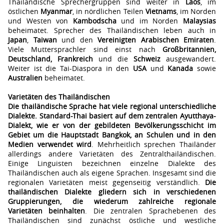
Thailändische Sprechergruppen sind weiter in
Laos
, im
östlichen
Myanmar
, in nördlichen Teilen
Vietnams
, im Norden
und Westen von
Kambodscha
und im Norden
Malaysias
beheimatet. Sprecher des Thailändischen leben auch in
Japan
,
Taiwan
und den
Vereinigten Arabischen Emiraten
.
Viele Muttersprachler sind einst nach
Großbritannien,
Deutschland, Frankreich
und die
Schweiz
ausgewandert.
Weiter ist die Tai-Diaspora in den
USA
und
Kanada
sowie
Australien
beheimatet.
Varietäten des Thailändischen
Die thailändische Sprache hat viele regional unterschiedliche
Dialekte. Standard-Thai basiert auf dem zentralen Ayutthaya-
Dialekt, wie er von der gebildeten Bevölkerungsschicht im
Gebiet um die Hauptstadt Bangkok, an Schulen und in den
Medien verwendet wird
. Mehrheitlich sprechen Thailänder
allerdings andere Varietäten des Zentralthailändischen.
Einige Linguisten bezeichnen einzelne Dialekte des
Thailändischen auch als eigene Sprachen. Insgesamt sind die
regionalen Varietäten meist gegenseitig verständlich.
Die
thailändischen Dialekte gliedern sich in verschiedenen
Gruppierungen, die wiederum zahlreiche regionale
Varietäten beinhalten
. Die zentralen Sprachebenen des
Thailändischen sind zunächst östliche und westliche