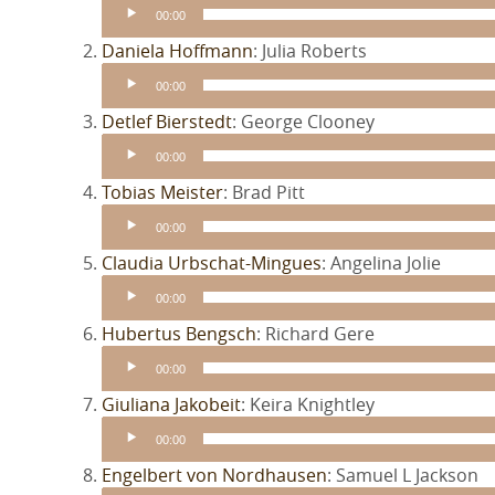
Player
00:00
Audio-
Daniela Hoffmann
: Julia Roberts
Player
00:00
Audio-
Detlef Bierstedt
: George Clooney
Player
00:00
Audio-
Tobias Meister
: Brad Pitt
Player
00:00
Audio-
Claudia Urbschat-Mingues
: Angelina Jolie
Player
00:00
Audio-
Hubertus Bengsch
: Richard Gere
Player
00:00
Audio-
Giuliana Jakobeit
: Keira Knightley
Player
00:00
A
Engelbert von Nordhausen
: Samuel L Jackson