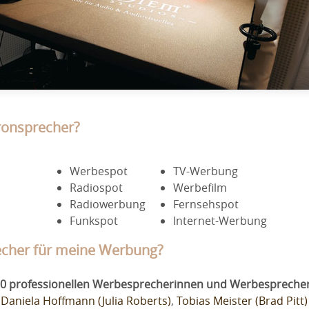
ronsprecher?
Werbespot
TV-Werbung
Radiospot
Werbefilm
Radiowerbung
Fernsehspot
Funkspot
Internet-Werbung
echer für meine Werbung?
00 professionellen Werbesprecherinnen und Werbespreche
n
Daniela Hoffmann (Julia Roberts)
,
Tobias Meister (Brad Pitt)