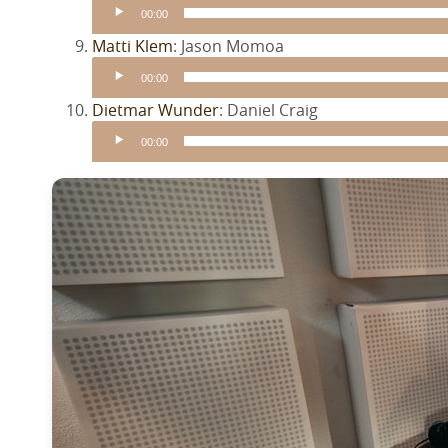
Pl
00:00
Audio-
Matti Klem
: Jason Momoa
Player
00:00
Audio-
Dietmar Wunder
: Daniel Craig
Player
00:00