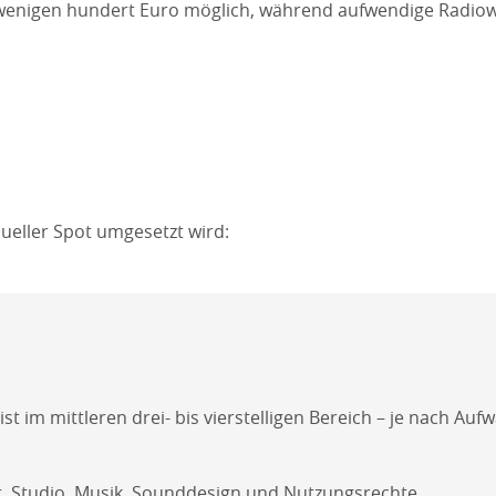
b wenigen hundert Euro möglich, während aufwendige Radi
ueller Spot umgesetzt wird:
t im mittleren drei- bis vierstelligen Bereich – je nach A
r, Studio, Musik, Sounddesign und Nutzungsrechte.