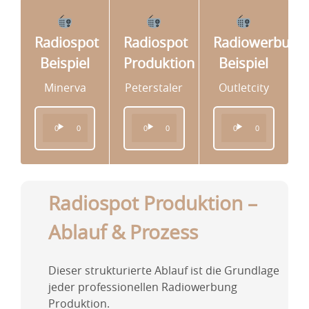
Radiospot
Radiospot
Radiowerbung
Beispiel
Produktion
Beispiel
Minerva
Peterstaler
Outletcity
Audio-
Audio-
Audio-
00:00
00:00
00:00
00:00
00:00
00:00
Player
Player
Player
Radiospot Produktion –
Ablauf & Prozess
Dieser strukturierte Ablauf ist die Grundlage
jeder professionellen Radiowerbung
Produktion.