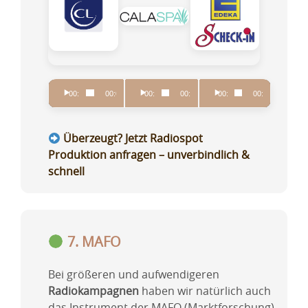
Audio-
Audio-
Audio-
00:00
00:00
00:00
00:00
00:00
00:00
Player
Player
Player
Überzeugt? Jetzt Radiospot
Produktion anfragen – unverbindlich &
schnell
7. MAFO
Bei größeren und aufwendigeren
Radiokampagnen
haben wir natürlich auch
das Instrument der MAFO (Marktforschung).