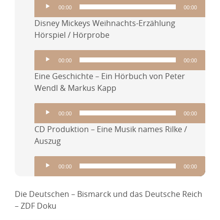
Audio-
00:00
00:00
Player
Disney Mickeys Weihnachts-Erzählung
Hörspiel / Hörprobe
Audio-
00:00
00:00
Player
Eine Geschichte – Ein Hörbuch von Peter
Wendl & Markus Kapp
Audio-
00:00
00:00
Player
CD Produktion – Eine Musik names Rilke /
Auszug
Audio-
00:00
00:00
Player
Die Deutschen – Bismarck und das Deutsche Reich
– ZDF Doku