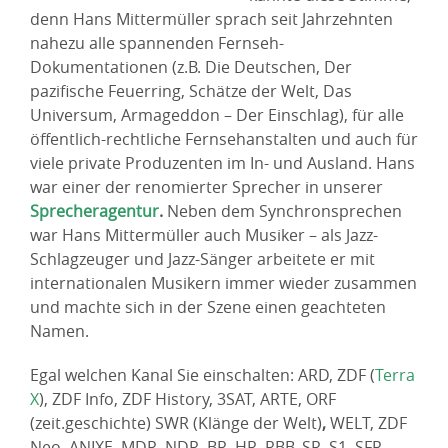
denn Hans Mittermüller sprach seit Jahrzehnten
nahezu alle spannenden Fernseh-
Dokumentationen (z.B. Die Deutschen, Der
pazifische Feuerring, Schätze der Welt, Das
Universum, Armageddon – Der Einschlag), für alle
öffentlich-rechtliche Fernsehanstalten und auch für
viele private Produzenten im In- und Ausland. Hans
war einer der renomierter Sprecher in unserer
Sprecheragentur
.
Neben dem Synchronsprechen
war Hans Mittermüller auch Musiker – als Jazz-
Schlagzeuger und Jazz-Sänger arbeitete er mit
internationalen Musikern immer wieder zusammen
und machte sich in der Szene einen geachteten
Namen.
Egal welchen Kanal Sie einschalten: ARD, ZDF (
Terra
X
), ZDF Info, ZDF History, 3SAT, ARTE, ORF
(zeit.geschichte) SWR (Klänge der Welt)
,
WELT, ZDF
Neo, ANIXE, MDR, NDR, BR, HR, RBB, SR, S1, SFR,