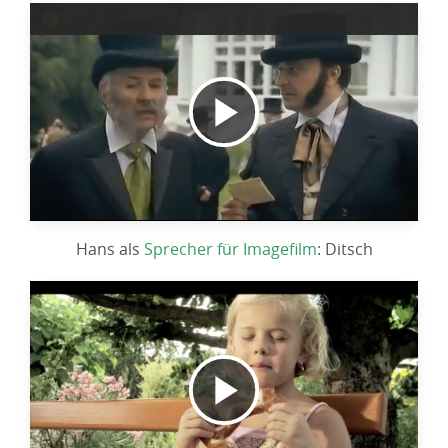
Video
abspielen
Hans als
Sprecher für Imagefilm
: Ditsch
Video