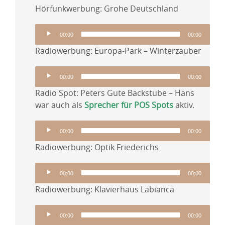
Hörfunkwerbung: Grohe Deutschland
Audio-
00:00
00:00
Player
Radiowerbung: Europa-Park – Winterzauber
Audio-
00:00
00:00
Player
Radio Spot: Peters Gute Backstube – Hans
war auch als
Sprecher für POS Spots
aktiv.
Audio-
00:00
00:00
Player
Radiowerbung: Optik Friederichs
Audio-
00:00
00:00
Player
Radiowerbung: Klavierhaus Labianca
Audio-
00:00
00:00
Player