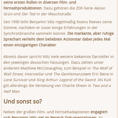
seine ersten Rollen in diversen Film- und
Fernsehproduktionen
. Dazu gehören die ZDF-Serie
Aktion
Grün
und
Der Tod in der Waschstraße
.
Seit 1990 leiht Benjamin Völz regelmäßig Keanu Reeves seine
Stimme, nachdem er zuvor einige Erfahrungen in der
Synchronbranche sammeln konnte.
Die markante, aber ruhige
Sprechart verleiht dem beliebten Actionstar dabei jedes Mal
einen einzigartigen Charakter
.
Abseits davon spricht Völz viele weitere bekannte Darsteller in
den jeweiligen deutschen Fassungen. Dazu zählen unter
anderem Matthew McConaughey, zum Beispiel in
The Wolf of
Wall Street
,
Interstellar
und
The Gentleman,
sowie Eric Bana in
Lone Survivor
und
King Arthur: Legend of the Sword
. Als Kult
gilt allerdings die Vertonung von Charlie Sheen in
Two and a
Half Man
.
Und sonst so?
Neben der großen Film- und Fernsehadaptionen
engagiert
sich Benjamin Völz viel im Bereich Dokumentationen
. So