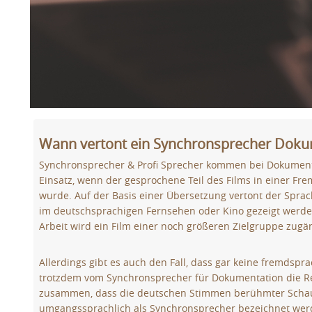
Wann vertont ein Synchronsprecher Doku
Synchronsprecher & Profi Sprecher kommen bei Dokume
Einsatz, wenn der gesprochene Teil des Films in einer 
wurde. Auf der Basis einer Übersetzung vertont der Sprach
im deutschsprachigen Fernsehen oder Kino gezeigt werde
Arbeit wird ein Film einer noch größeren Zielgruppe zugä
Allerdings gibt es auch den Fall, dass gar keine fremdspra
trotzdem vom Synchronsprecher für Dokumentation die Re
zusammen, dass die deutschen Stimmen berühmter Schaus
umgangssprachlich als Synchronsprecher bezeichnet werd