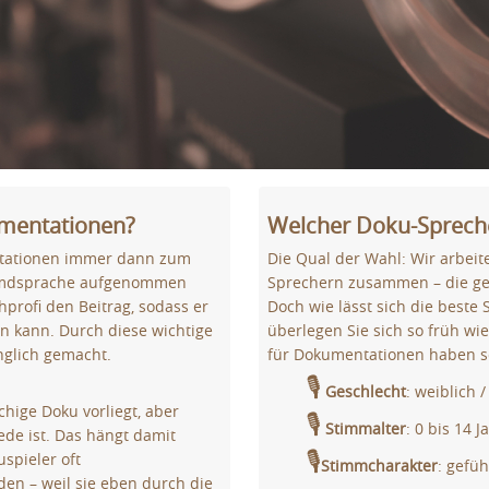
mentationen?
Welcher Doku-Spreche
ntationen immer dann zum
Die Qual der Wahl: Wir arbeit
Fremdsprache aufgenommen
Sprechern zusammen – die ge
profi den Beitrag, sodass er
Doch wie lässt sich die beste
n kann. Durch diese wichtige
überlegen Sie sich so früh wi
nglich gemacht.
für Dokumentationen haben so
🎙
Geschlecht
: weiblich 
chige Doku vorliegt, aber
🎙
Stimmalter
: 0 bis 14 J
de ist. Das hängt damit
🎙
pieler oft
Stimmcharakter
: gefüh
en – weil sie eben durch die