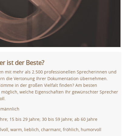
r ist der Beste?
en mit mehr als 2.500 professionellen Sprecherinnen und
rn die Vertonung Ihrer Dokumentation übernehmen.
 Stimme in der großen Vielfalt finden? Am besten
e möglich, welche Eigenschaften Ihr gewünschter Sprecher
ll.
/ männlich
ahre; 15 bis 29 Jahre; 30 bis 59 Jahre; ab 60 Jahre
lvoll, warm, lieblich, charmant, fröhlich, humorvoll