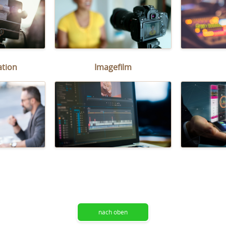
tion
Imagefilm
nach oben